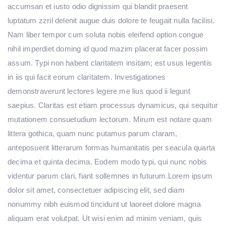
accumsan et iusto odio dignissim qui blandit praesent
luptatum zzril delenit augue duis dolore te feugait nulla facilisi.
Nam liber tempor cum soluta nobis eleifend option congue
nihil imperdiet doming id quod mazim placerat facer possim
assum. Typi non habent claritatem insitam; est usus legentis
in iis qui facit eorum claritatem. Investigationes
demonstraverunt lectores legere me lius quod ii legunt
saepius. Claritas est etiam processus dynamicus, qui sequitur
mutationem consuetudium lectorum. Mirum est notare quam
littera gothica, quam nunc putamus parum claram,
anteposuerit litterarum formas humanitatis per seacula quarta
decima et quinta decima. Eodem modo typi, qui nunc nobis
videntur parum clari, fiant sollemnes in futurum.Lorem ipsum
dolor sit amet, consectetuer adipiscing elit, sed diam
nonummy nibh euismod tincidunt ut laoreet dolore magna
aliquam erat volutpat. Ut wisi enim ad minim veniam, quis