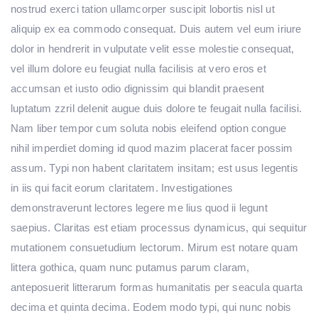
nostrud exerci tation ullamcorper suscipit lobortis nisl ut
aliquip ex ea commodo consequat. Duis autem vel eum iriure
dolor in hendrerit in vulputate velit esse molestie consequat,
vel illum dolore eu feugiat nulla facilisis at vero eros et
accumsan et iusto odio dignissim qui blandit praesent
luptatum zzril delenit augue duis dolore te feugait nulla facilisi.
Nam liber tempor cum soluta nobis eleifend option congue
nihil imperdiet doming id quod mazim placerat facer possim
assum. Typi non habent claritatem insitam; est usus legentis
in iis qui facit eorum claritatem. Investigationes
demonstraverunt lectores legere me lius quod ii legunt
saepius. Claritas est etiam processus dynamicus, qui sequitur
mutationem consuetudium lectorum. Mirum est notare quam
littera gothica, quam nunc putamus parum claram,
anteposuerit litterarum formas humanitatis per seacula quarta
decima et quinta decima. Eodem modo typi, qui nunc nobis