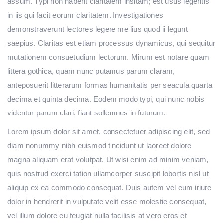
assum. Typi non habent claritatem insitam; est usus legentis
in iis qui facit eorum claritatem. Investigationes
demonstraverunt lectores legere me lius quod ii legunt
saepius. Claritas est etiam processus dynamicus, qui sequitur
mutationem consuetudium lectorum. Mirum est notare quam
littera gothica, quam nunc putamus parum claram,
anteposuerit litterarum formas humanitatis per seacula quarta
decima et quinta decima. Eodem modo typi, qui nunc nobis
videntur parum clari, fiant sollemnes in futurum.
Lorem ipsum dolor sit amet, consectetuer adipiscing elit, sed
diam nonummy nibh euismod tincidunt ut laoreet dolore
magna aliquam erat volutpat. Ut wisi enim ad minim veniam,
quis nostrud exerci tation ullamcorper suscipit lobortis nisl ut
aliquip ex ea commodo consequat. Duis autem vel eum iriure
dolor in hendrerit in vulputate velit esse molestie consequat,
vel illum dolore eu feugiat nulla facilisis at vero eros et