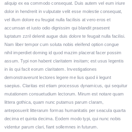
aliquip ex ea commodo consequat. Duis autem vel eum iriure
dolor in hendrerit in vulputate velit esse molestie consequat,
vel illum dolore eu feugiat nulla facilisis at vero eros et
accumsan et iusto odio dignissim qui blandit praesent
luptatum zzril delenit augue duis dolore te feugait nulla facilisi.
Nam liber tempor cum soluta nobis eleifend option congue
nihil imperdiet doming id quod mazim placerat facer possim
assum. Typi non habent claritatem insitam; est usus legentis
in iis qui facit eorum claritatem. Investigationes
demonstraverunt lectores legere me lius quod ii legunt
saepius. Claritas est etiam processus dynamicus, qui sequitur
mutationem consuetudium lectorum. Mirum est notare quam
littera gothica, quam nunc putamus parum claram,
anteposuerit litterarum formas humanitatis per seacula quarta
decima et quinta decima. Eodem modo typi, qui nunc nobis
videntur parum clari, fiant sollemnes in futurum.