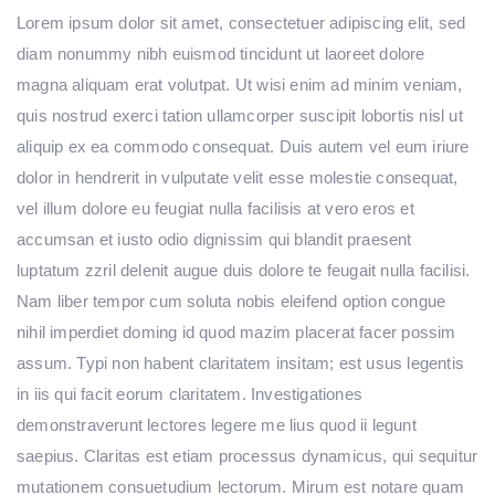
Lorem ipsum dolor sit amet, consectetuer adipiscing elit, sed
diam nonummy nibh euismod tincidunt ut laoreet dolore
magna aliquam erat volutpat. Ut wisi enim ad minim veniam,
quis nostrud exerci tation ullamcorper suscipit lobortis nisl ut
aliquip ex ea commodo consequat. Duis autem vel eum iriure
dolor in hendrerit in vulputate velit esse molestie consequat,
vel illum dolore eu feugiat nulla facilisis at vero eros et
accumsan et iusto odio dignissim qui blandit praesent
luptatum zzril delenit augue duis dolore te feugait nulla facilisi.
Nam liber tempor cum soluta nobis eleifend option congue
nihil imperdiet doming id quod mazim placerat facer possim
assum. Typi non habent claritatem insitam; est usus legentis
in iis qui facit eorum claritatem. Investigationes
demonstraverunt lectores legere me lius quod ii legunt
saepius. Claritas est etiam processus dynamicus, qui sequitur
mutationem consuetudium lectorum. Mirum est notare quam