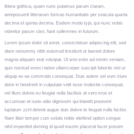
littera gothica, quam nunc putamus parum claram,
anteposuerit litterarum formas humanitatis per seacula quarta
decima et quinta decima. Eodem modo typi, qui nunc nobis
videntur parum clari, fiant sollemnes in futurum.
Lorem ipsum dolor sit amet, consectetuer adipiscing elit, sed
diam nonummy nibh euismod tincidunt ut laoreet dolore
magna aliquam erat volutpat. Ut wisi enim ad minim veniam,
quis nostrud exerci tation ullamcorper suscipit lobortis nisl ut
aliquip ex ea commodo consequat. Duis autem vel eum iriure
dolor in hendrerit in vulputate velit esse molestie consequat,
vel illum dolore eu feugiat nulla facilisis at vero eros et
accumsan et iusto odio dignissim qui blandit praesent
luptatum zzril delenit augue duis dolore te feugait nulla facilisi.
Nam liber tempor cum soluta nobis eleifend option congue
nihil imperdiet doming id quod mazim placerat facer possim