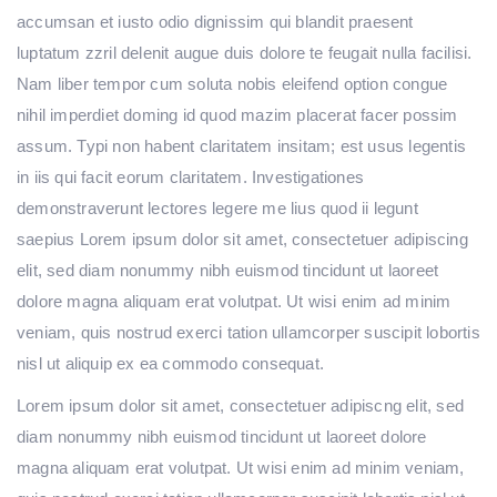
accumsan et iusto odio dignissim qui blandit praesent
luptatum zzril delenit augue duis dolore te feugait nulla facilisi.
Nam liber tempor cum soluta nobis eleifend option congue
nihil imperdiet doming id quod mazim placerat facer possim
assum. Typi non habent claritatem insitam; est usus legentis
in iis qui facit eorum claritatem. Investigationes
demonstraverunt lectores legere me lius quod ii legunt
saepius Lorem ipsum dolor sit amet, consectetuer adipiscing
elit, sed diam nonummy nibh euismod tincidunt ut laoreet
dolore magna aliquam erat volutpat. Ut wisi enim ad minim
veniam, quis nostrud exerci tation ullamcorper suscipit lobortis
nisl ut aliquip ex ea commodo consequat.
Lorem ipsum dolor sit amet, consectetuer adipiscng elit, sed
diam nonummy nibh euismod tincidunt ut laoreet dolore
magna aliquam erat volutpat. Ut wisi enim ad minim veniam,