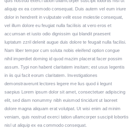
quis nostrud exerci tation ullamcorper suscipit lobortis nisl ut
aliquip ex ea commodo consequat. Duis autem vel eum iriure
dolor in hendrerit in vulputate velit esse molestie consequat,
vel illum dolore eu feugiat nulla facilisis at vero eros et
accumsan et iusto odio dignissim qui blandit praesent
luptatum zzril delenit augue duis dolore te feugait nulla facilisi.
Nam liber tempor cum soluta nobis eleifend option congue
nihil imperdiet doming id quod mazim placerat facer possim
assum. Typi non habent claritatem insitam; est usus legentis
in iis qui facit eorum claritatem. Investigationes
demonstraverunt lectores legere me lius quod ii legunt
saepius Lorem ipsum dolor sit amet, consectetuer adipiscing
elit, sed diam nonummy nibh euismod tincidunt ut laoreet
dolore magna aliquam erat volutpat. Ut wisi enim ad minim
veniam, quis nostrud exerci tation ullamcorper suscipit lobortis
nisl ut aliquip ex ea commodo consequat.